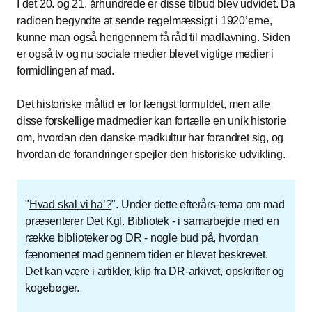
I det 20. og 21. århundrede er disse tilbud blev udvidet. Da
radioen begyndte at sende regelmæssigt i 1920’erne,
kunne man også herigennem få råd til madlavning. Siden
er også tv og nu sociale medier blevet vigtige medier i
formidlingen af mad.
Det historiske måltid er for længst formuldet, men alle
disse forskellige madmedier kan fortælle en unik historie
om, hvordan den danske madkultur har forandret sig, og
hvordan de forandringer spejler den historiske udvikling.
"
Hvad skal vi ha’?
". Under dette efterårs-tema om mad
præsenterer Det Kgl. Bibliotek - i samarbejde med en
række biblioteker og DR - nogle bud på, hvordan
fænomenet mad gennem tiden er blevet beskrevet.
Det kan være i artikler, klip fra DR-arkivet, opskrifter og
kogebøger.