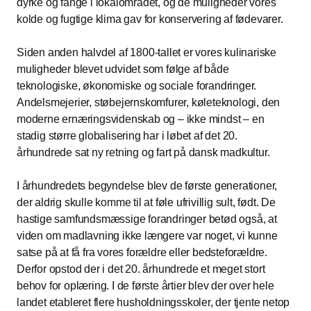
dyrke og fange i lokalområdet, og de muligheder vores
kolde og fugtige klima gav for konservering af fødevarer.
Siden anden halvdel af 1800-tallet er vores kulinariske
muligheder blevet udvidet som følge af både
teknologiske, økonomiske og sociale forandringer.
Andelsmejerier, støbejernskomfurer, køleteknologi, den
moderne ernæringsvidenskab og – ikke mindst – en
stadig større globalisering har i løbet af det 20.
århundrede sat ny retning og fart på dansk madkultur.
I århundredets begyndelse blev de første generationer,
der aldrig skulle komme til at føle ufrivillig sult, født. De
hastige samfundsmæssige forandringer betød også, at
viden om madlavning ikke længere var noget, vi kunne
satse på at få fra vores forældre eller bedsteforældre.
Derfor opstod der i det 20. århundrede et meget stort
behov for oplæring. I de første årtier blev der over hele
landet etableret flere husholdningsskoler, der tjente netop