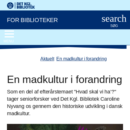
Gå til hovedindholdet
Det Kongelige Biblioteks logo. Gå til Det Kongelige Bibliote
search
FOR BIBLIOTEKER
SØG
MENU
chevron_left
Aktuelt
/
En madkultur i forandring
En madkultur i forandring
Som en del af efterårstemaet "Hvad skal vi ha’?"
tager seniorforsker ved Det Kgl. Bibliotek Caroline
Nyvang os gennem den historiske udvikling i dansk
madkultur.