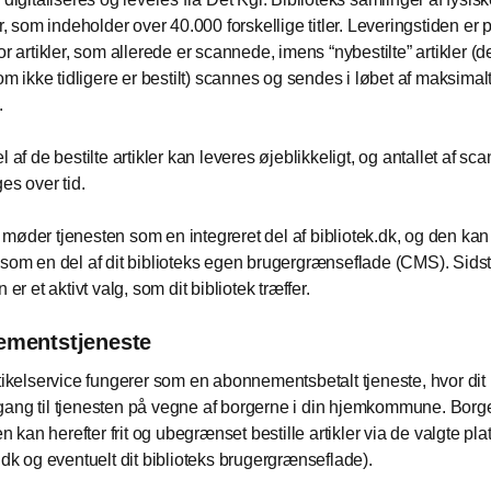
er, som indeholder over 40.000 forskellige titler. Leveringstiden er 
or artikler, som allerede er scannede, imens “nybestilte” artikler (de
som ikke tidligere er bestilt) scannes og sendes i løbet af maksimal
.
l af de bestilte artikler kan leveres øjeblikkeligt, og antallet af s
ges over tid.
møder tjenesten som en integreret del af bibliotek.dk, og den ka
 som en del af dit biblioteks egen brugergrænseflade (CMS). Sid
n er et aktivt valg, som dit bibliotek træffer.
mentstjeneste
rtikelservice fungerer som en abonnementsbetalt tjeneste, hvor dit 
ang til tjenesten på vegne af borgerne i din hjemkommune. Borge
kan herefter frit og ubegrænset bestille artikler via de valgte pla
k.dk og eventuelt dit biblioteks brugergrænseflade).