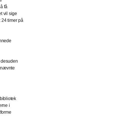
på få
t vil sige
t 24 timer på
cannede
n desuden
stnævnte
bibliotek
rne i
tforme