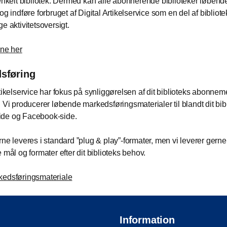
 enkelt bibliotek. Dermed kan alle abonnerende biblioteker løben
og indføre forbruget af Digital Artikelservice som en del af bibliote
e aktivitetsoversigt.
ene her
sføring
rtikelservice har fokus på synliggørelsen af dit biblioteks abonnem
. Vi producerer løbende markedsføringsmaterialer til blandt dit bib
de og Facebook-side.
rne leveres i standard ”plug & play”-formater, men vi leverer gerne 
 mål og formater efter dit biblioteks behov.
kedsføringsmateriale
Information