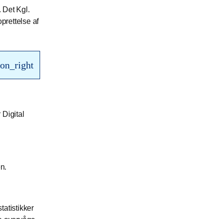
. Det Kgl.
prettelse af
on_right
 Digital
en.
tatistikker