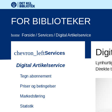
Gå til hovedindholdet
Det Kongelige Biblioteks logo. Gå til Det Kongelige Bibli
FOR BIBLIOTEKER
home
Forside
/
Services
/
Digital Artikelservice
Digi
chevron_left
Services
Lynhurtig
Digital Artikelservice
Direkte 
Tegn abonnement
Priser og betingelser
Markedsføring
Statistik