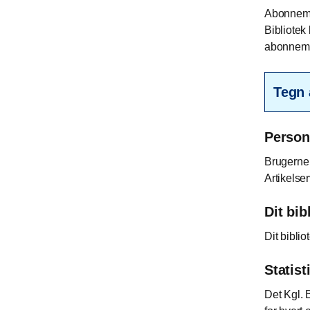
Abonnemen
Bibliotek
abonnem
Tegn 
Person
Brugerne 
Artikelse
Dit bib
Dit biblio
Statist
Det Kgl. B