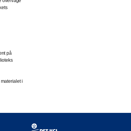
de overvåge
kets
ent på
lioteks
materialet i
Kontaktinformationer