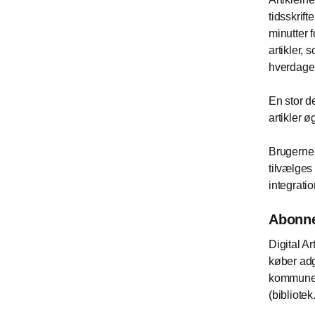
tidsskrift
minutter f
artikler, 
hverdage
En stor de
artikler ø
Brugerne 
tilvælges
integratio
Abonne
Digital A
køber adg
kommunen 
(bibliote