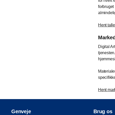
for hvert
forbruget 
almindelig
Hent tall
Marked
Digital A
tjenesten
hjemmesi
Materiale
specifikke
Hent mar
Genveje
Brug os